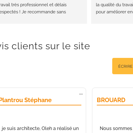
ravail très professionnel et délais 
la qualité du trava
respectés ! Je recommande sans 
pour améliorer enc
ésitation
Réalisation de plac
bandes et peinture
parfait. Je le re
is clients sur le site
Fermer
Ouvrir/Fermer
...
cette
Plantrou Stéphane
BROUARD
boîte
méta.
de
Nice
a écrit le
24 mai 2023
à
14 h 44
de
NICE
a écrit le
min
37 min
je suis architecte, Oleh a réalisé un
Nous sommes tr