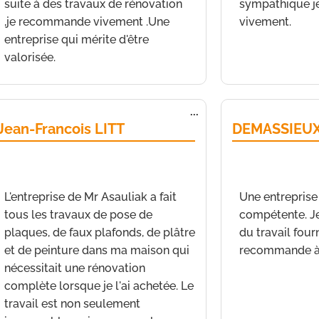
suite à des travaux de rénovation
sympathique 
,je recommande vivement .Une
vivement.
entreprise qui mérite d'être
valorisée.
Fermer
Ouvrir/Fermer
...
cette
Jean-Francois LITT
DEMASSIEUX
boîte
méta.
de
Antibes
a écrit le
27 septembre 2021
à
de
Nice
a écrit le
14 h 50 min
h 24 min
L'entreprise de Mr Asauliak a fait
Une entreprise 
tous les travaux de pose de
compétente. Je 
plaques, de faux plafonds, de plâtre
du travail four
et de peinture dans ma maison qui
recommande à 
nécessitait une rénovation
complète lorsque je l'ai achetée. Le
travail est non seulement