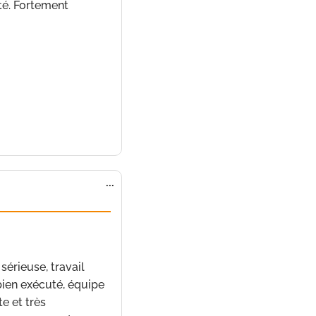
ité. Fortement
Ouvrir/Fermer
...
cette
boîte
méta.
5 janvier 2022
à
20 h 32
 sérieuse, travail
ien exécuté, équipe
e et très