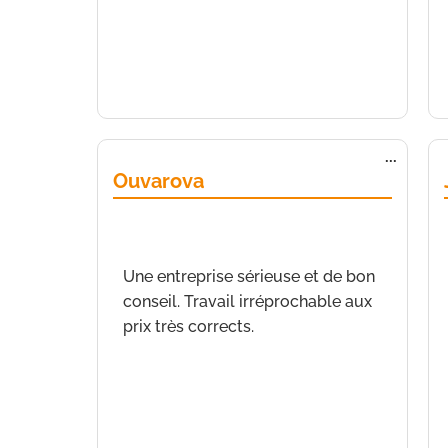
Ouvrir/
...
cette
Ouvarova
boîte
méta.
de
Nice
a écrit le
5 janvier 2022
à
12 h 19
min
Une entreprise sérieuse et de bon
conseil. Travail irréprochable aux
prix très corrects.