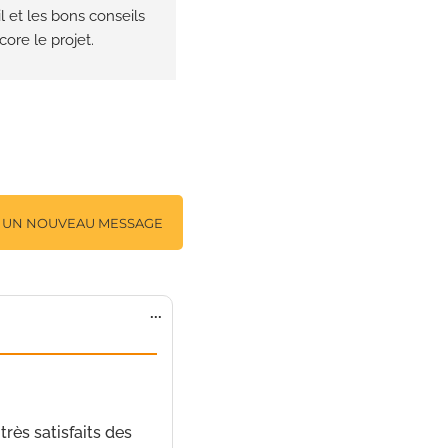
il et les bons conseils 
ore le projet. 
oplâtre, enduit, 
 pour un résultat 
commande absolument.
35 messages.
Ouvrir/Fermer
...
cette
boîte
méta.
2 décembre 2022
à
8 h
ès satisfaits des