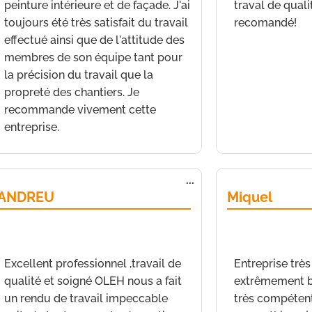
peinture intérieure et de façade. J'ai
traval de qual
toujours été très satisfait du travail
recomandé!
effectué ainsi que de l'attitude des
membres de son équipe tant pour
la précision du travail que la
propreté des chantiers. Je
recommande vivement cette
entreprise.
Fermer
Ouvrir/Fermer
...
cette
ANDREU
Miquel
boîte
méta.
de
ALAIN
a écrit le
22 janvier 2022
à
21 h
de
Nice
a écrit le
18 min
min
Excellent professionnel ,travail de
Entreprise très
qualité et soigné OLEH nous a fait
extrêmement b
un rendu de travail impeccable
très compétent