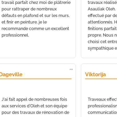
travail parfait chez moi de plâtrerie
travaux réalisé
pour rattraper de nombreux
Asauliak Oleh. 
défauts en plafond et sur les murs,
effectué par de
et finir en peinture. je le
attentionnés. 
recommande comme un excellent
finitions parfait
professionnel.
propre. Nous no
choisi cet entr
sympathique e
Fermer
Ouvrir/Fermer
...
cette
Dageville
Viktorija
boîte
méta.
de
Nice
a écrit le
16 novembre 2022
à
8 h
de
Nice
a écrit le
24 min
min
J'ai fait appel de nombreuses fois
Traveaux effe
aux services d'Oleh et son équipe
professionali
pour des travaux de rénovation de
communication 