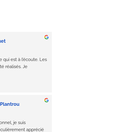
uet
 qui est à l’écoute. Les 
é réalisés. Je 
Plantrou
nnel, je suis 
rticulièrement apprécié 