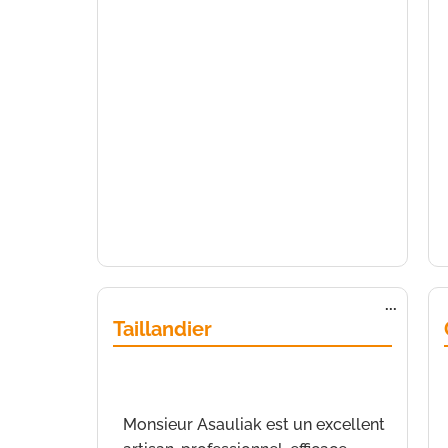
Ouvrir/
...
cette
Taillandier
boîte
méta.
de
Nice
a écrit le
9 juin 2021
à
15 h 48
min
Monsieur Asauliak est un excellent