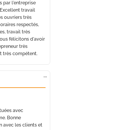
s par l'entreprise
Excellent travail
s ouvriers très
Horaires respectés,
es, travail très
us félicitons d'avoir
epreneur très
t très compétent.
Ouvrir/Fermer
...
cette
boîte
méta.
6 mai 2022
à
12 h 04
ctuées avec
sme. Bonne
avec les clients et