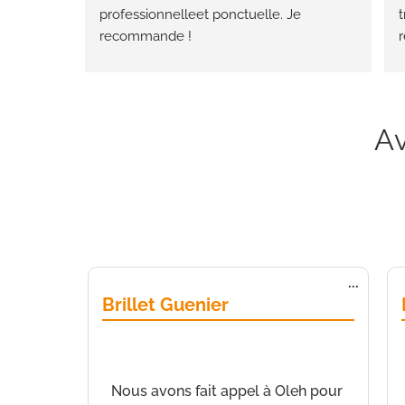
professionnelleet ponctuelle. Je 
t
recommande !
h
Av
Ouvrir/
...
cette
Brillet Guenier
boîte
méta.
de
NICE
a écrit le
16 décembre 2023
à
13
h 40 min
Nous avons fait appel à Oleh pour