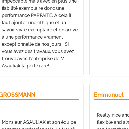
impeccable mais avec en plus une
fiabilité exemplaire donc une
performance PARFAITE. A cela il
faut ajouter une éthique et un
savoir vivre exemplaire et on arrive
à une performance vraiment
exceptionnelle de nos jours ! Si
vous avez des travaux, vous avez
trouvé avec l'entreprise de Mr
Asauliak la perle rare!
Fermer
Ouvrir/Fermer
...
cette
GROSSMANN
Emmanuel
boîte
méta.
de
Nice
a écrit le
10 avril 2021
à
17 h 01
a écrit le
19 mars 
min
Really nice an
Monsieur ASAULIAK et son équipe
flexible and a