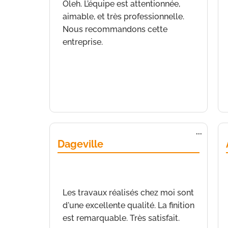
Oleh. L’équipe est attentionnée,
aimable, et très professionnelle.
Nous recommandons cette
entreprise.
Ouvrir/
...
cette
Dageville
boîte
méta.
de
Nice
a écrit le
19 mars 2022
à
8 h 30
min
Les travaux réalisés chez moi sont
d'une excellente qualité. La finition
est remarquable. Très satisfait.