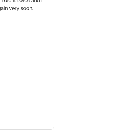
I did it twice and I
gain very soon.