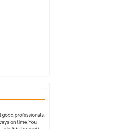
Ouvrir/Fermer
...
cette
boîte
méta.
2021
à
22 h 16 min
d good professionals,
lways on time. You