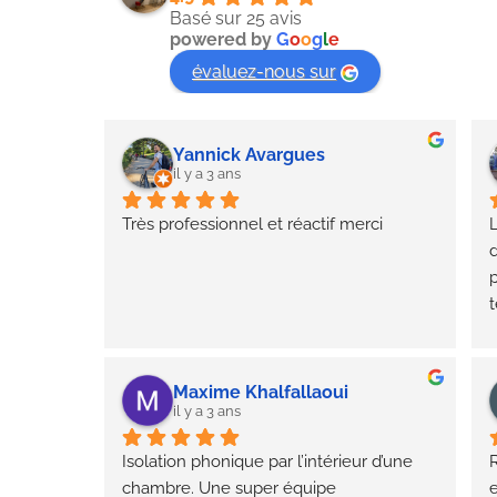
Basé sur 25 avis
powered by
G
o
o
g
l
e
évaluez-nous sur
Yannick Avargues
il y a 3 ans
Très professionnel et réactif merci
L
d
p
t
e
Maxime Khalfallaoui
il y a 3 ans
Isolation phonique par l’intérieur d’une 
chambre. Une super équipe 
e