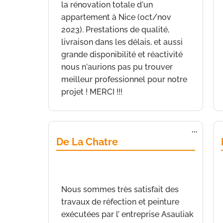
la rénovation totale d'un
appartement à Nice (oct/nov
2023). Prestations de qualité,
livraison dans les délais, et aussi
grande disponibilité et réactivité
nous n'aurions pas pu trouver
meilleur professionnel pour notre
projet ! MERCI !!!
Ouvrir/
...
cette
De La Chatre
boîte
méta.
de
Nice
a écrit le
23 novembre 2022
à
19
h 26 min
Nous sommes très satisfait des
travaux de réfection et peinture
exécutées par l’ entreprise Asauliak