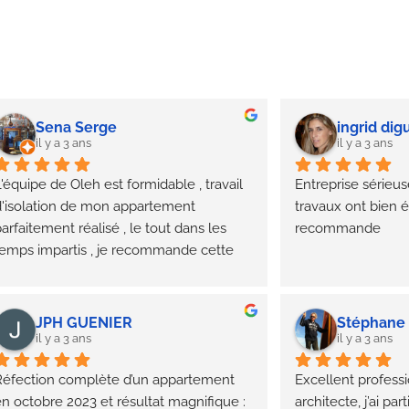
Sena Serge
ingrid dig
il y a 3 ans
il y a 3 ans
'équipe de Oleh est formidable , travail 
Entreprise sérieuse
'isolation de mon appartement 
travaux ont bien ét
arfaitement réalisé , le tout dans les 
recommande
emps impartis , je recommande cette 
ntreprise.
JPH GUENIER
Stéphane 
il y a 3 ans
il y a 3 ans
Réfection complète d’un appartement 
Excellent professio
n octobre 2023 et résultat magnifique : 
architecte, j’ai pa