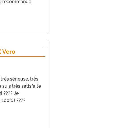
je recommande
Ouvrir/Fermer
...
cette
 Vero
boîte
méta.
22 septembre 2021
à
13
très sérieuse, très
suis très satisfaite
ni ???? Je
100% ! ????