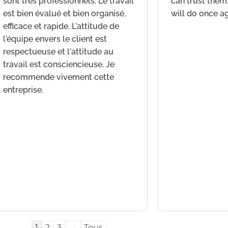
sont très professionnels. Le travail
can trust them. 
est bien évalué et bien organisé,
will do once a
efficace et rapide. L'attitude de
l'équipe envers le client est
respectueuse et l'attitude au
travail est consciencieuse. Je
recommende vivement cette
entreprise.
Navigation
1
2
3
→
Tous