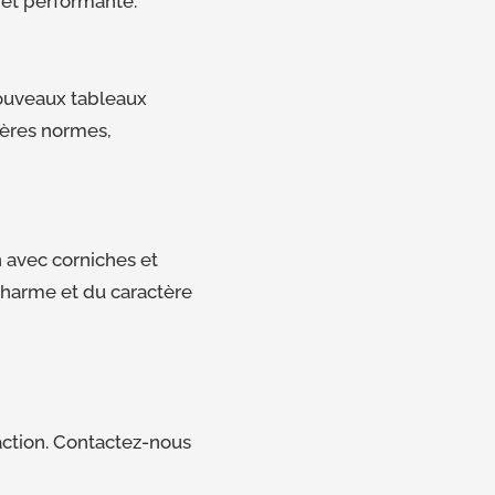
 et performante.
nouveaux tableaux
ières normes,
n avec corniches et
charme et du caractère
faction. Contactez-nous