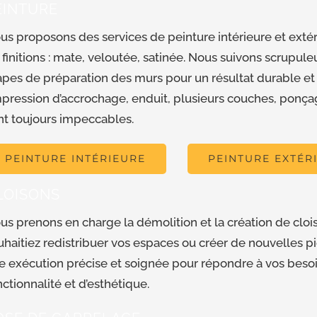
EINTURE
us proposons des services de peinture intérieure et ex
 finitions : mate, veloutée, satinée. Nous suivons scrupul
apes de préparation des murs pour un résultat durable e
mpression d’accrochage, enduit, plusieurs couches, ponçage
nt toujours impeccables.
PEINTURE INTÉRIEURE
PEINTURE EXTÉR
LOISONS
us prenons en charge la démolition et la création de cloi
uhaitiez redistribuer vos espaces ou créer de nouvelles p
e exécution précise et soignée pour répondre à vos beso
nctionnalité et d’esthétique.