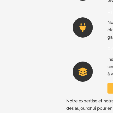
l’
É
No
él
ga
F
In
ci
à 
Notre expertise et notr
dès aujourd’hui pour en