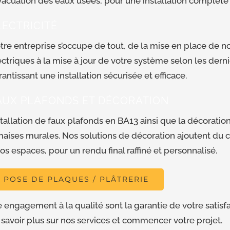
évacuation des eaux usées, pour une installation complète
LECTRICITÉ
tre entreprise s’occupe de tout, de la mise en place de 
ectriques à la mise à jour de votre système selon les dern
rantissant une installation sécurisée et efficace.
AUX PLAFONDS ET DÉCORATION
stallation de faux plafonds en BA13 ainsi que la décoratio
maises murales. Nos solutions de décoration ajoutent du 
vos espaces, pour un rendu final raffiné et personnalisé.
POSE DE PLAQUES / PLÂTRERIE
e engagement à la qualité sont la garantie de votre satis
 savoir plus sur nos services et commencer votre projet.