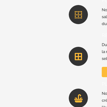
P
No
sa
du
R
Du
la
se
P
No
cr