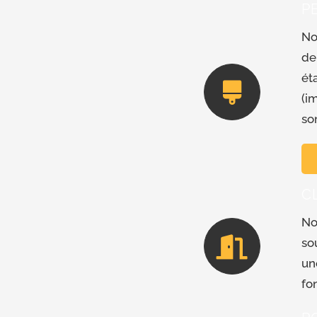
P
No
de
ét
(i
so
C
No
so
un
fo