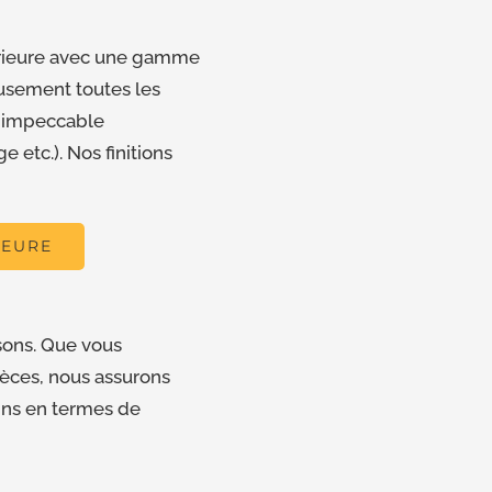
térieure avec une gamme
eusement toutes les
t impeccable
 etc.). Nos finitions
IEURE
sons. Que vous
ièces, nous assurons
ins en termes de