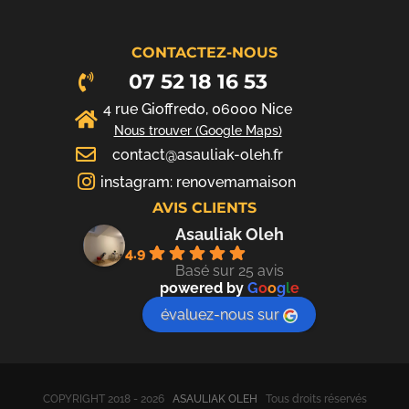
CONTACTEZ-NOUS
07 52 18 16 53
4 rue Gioffredo, 06000 Nice
Nous trouver (Google Maps)
contact@asauliak-oleh.fr
instagram: renovemamaison
AVIS CLIENTS
Asauliak Oleh
4.9
Basé sur 25 avis
powered by
G
o
o
g
l
e
évaluez-nous sur
COPYRIGHT 2018 - 2026
ASAULIAK OLEH
Tous droits réservés